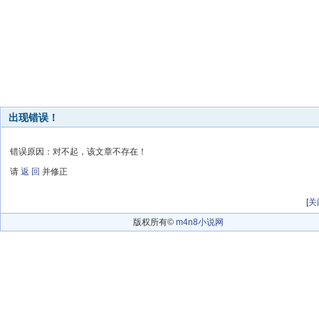
出现错误！
错误原因：对不起，该文章不存在！
请
返 回
并修正
[
关
版权所有©
m4n8小说网