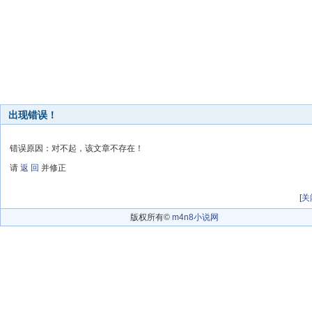
出现错误！
错误原因：对不起，该文章不存在！
请
返 回
并修正
[
关
版权所有©
m4n8小说网