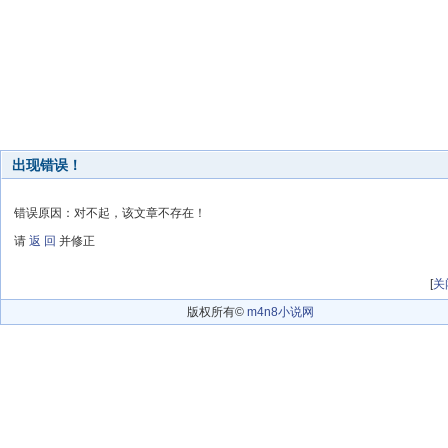
出现错误！
错误原因：对不起，该文章不存在！
请
返 回
并修正
[
关
版权所有©
m4n8小说网