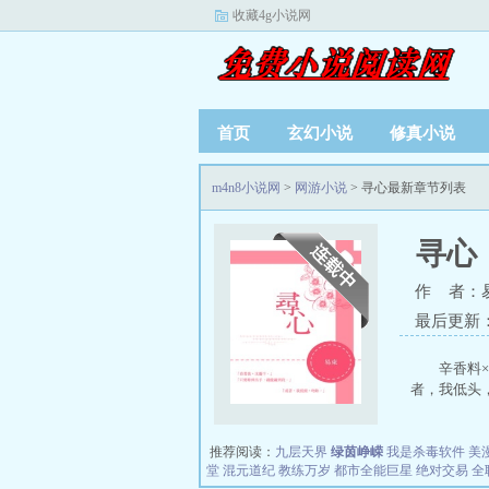
收藏4g小说网
首页
玄幻小说
修真小说
m4n8小说网
>
网游小说
> 寻心最新章节列表
寻心
作 者：
最后更新：20
辛香料
者，我低头，
推荐阅读：
九层天界
绿茵峥嵘
我是杀毒软件
美
堂
混元道纪
教练万岁
都市全能巨星
绝对交易
全