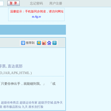
忘记密码
用户注册
温馨提示：手机版同步阅读，请访问网址
m.4g.re
荐票
,
直达底部
D,JAR,APK,HTML )
「只要你伸出手，就能碰到我。」 「或
夫
超级传奇商店
超级运动专家
超级浮空城
战争天
皇
都市极品医仙
九天
酋长别打脸