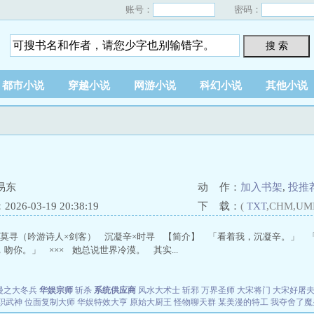
账号：
密码：
搜 索
都市小说
穿越小说
网游小说
科幻小说
其他小说
易东
动 作：
加入书架
,
投推
26-03-19 20:38:19
下 载：
(
TXT
,CHM,UM
×莫寻（吟游诗人×剑客） 沉凝辛×时寻 【简介】 「看着我，沉凝辛。」 
吻你。」 ××× 她总说世界冷漠。 其实...
漫之大冬兵
华娱宗师
斩杀
系统供应商
风水大术士
斩邪
万界圣师
大宋将门
大宋好屠
职武神
位面复制大师
华娱特效大亨
原始大厨王
怪物聊天群
某美漫的特工
我夺舍了魔