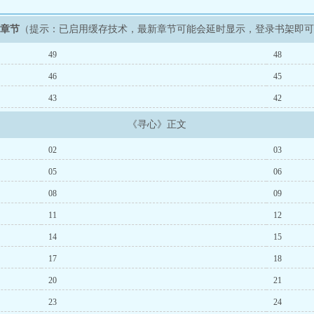
新章节
（提示：已启用缓存技术，最新章节可能会延时显示，登录书架即
49
48
46
45
43
42
《寻心》正文
02
03
05
06
08
09
11
12
14
15
17
18
20
21
23
24