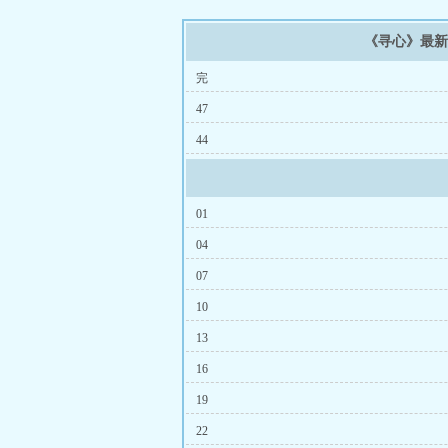
《寻心》最
完
47
44
01
04
07
10
13
16
19
22