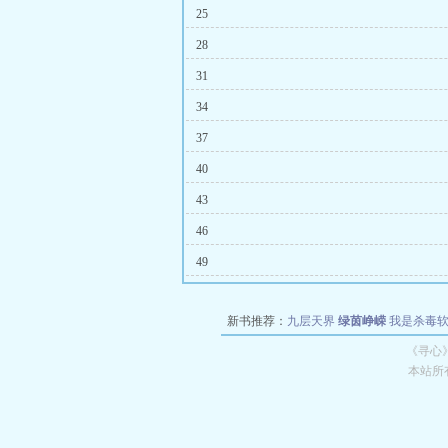
25
28
31
34
37
40
43
46
49
新书推荐：
九层天界
绿茵峥嵘
我是杀毒
空城
战争天堂
混元道纪
教练万岁
都市全
《寻心
本站所