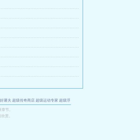
好屠夫
超级传奇商店
超级运动专家
超级浮
的特工
我夺舍了魔皇
都市极品医仙
九天
酋
新章节。
者欣赏。