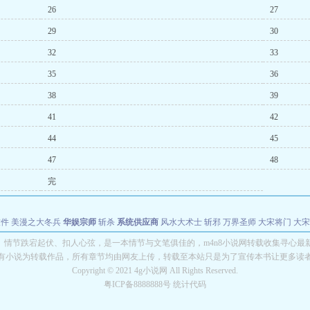
26
27
29
30
32
33
35
36
38
39
41
42
44
45
47
48
完
软件
美漫之大冬兵
华娱宗师
斩杀
系统供应商
风水大术士
斩邪
万界圣师
大宋将门
大宋
能巨星
绝对交易
全职武神
位面复制大师
华娱特效大亨
原始大厨王
怪物聊天群
某美漫
》情节跌宕起伏、扣人心弦，是一本情节与文笔俱佳的，m4n8小说网转载收集寻心最
有小说为转载作品，所有章节均由网友上传，转载至本站只是为了宣传本书让更多读
长别打脸
Copyright © 2021 4g小说网 All Rights Reserved.
粤ICP备8888888号 统计代码