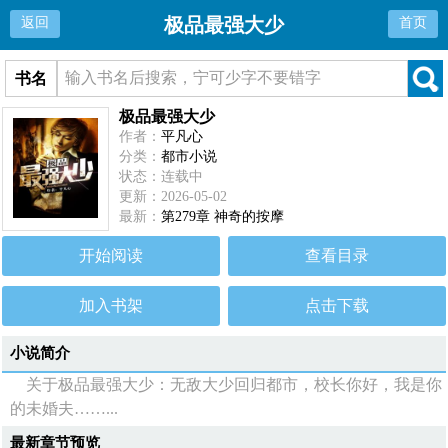
极品最强大少
返回
首页
书名
极品最强大少
作者：
平凡心
分类：
都市小说
状态：连载中
更新：2026-05-02
最新：
第279章 神奇的按摩
开始阅读
查看目录
加入书架
点击下载
小说简介
关于极品最强大少：无敌大少回归都市，校长你好，我是你
的未婚夫……...
最新章节预览