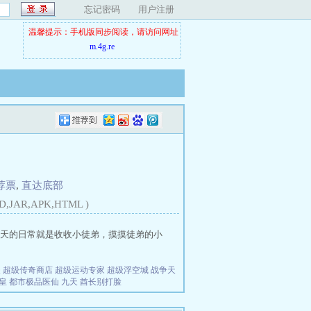
忘记密码
用户注册
温馨提示：手机版同步阅读，请访问网址
m.4g.re
荐票
,
直达底部
D,JAR,APK,HTML )
天的日常就是收收小徒弟，摸摸徒弟的小
夫
超级传奇商店
超级运动专家
超级浮空城
战争天
皇
都市极品医仙
九天
酋长别打脸