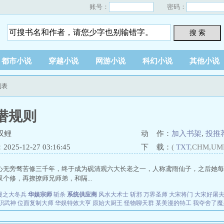
账号：
密码：
搜 索
都市小说
穿越小说
网游小说
科幻小说
其他小说
列表
潜规则
双鲤
动 作：
加入书架
,
投推
25-12-27 03:16:45
下 载：
(
TXT
,CHM,UM
心无旁骛苦修三千年，终于成为砚清观六大长老之一，人称鸢雨仙子，之后她每
个修，再撩撩师兄师弟，和隔...
漫之大冬兵
华娱宗师
斩杀
系统供应商
风水大术士
斩邪
万界圣师
大宋将门
大宋好屠
职武神
位面复制大师
华娱特效大亨
原始大厨王
怪物聊天群
某美漫的特工
我夺舍了魔