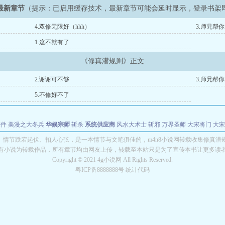
最新章节
（提示：已启用缓存技术，最新章节可能会延时显示，登录书架
4.双修无限好（hhh）
3.师兄帮你
1.这不就有了
《修真潜规则》正文
2.谢谢可不够
3.师兄帮你
5.不修好不了
软件
美漫之大冬兵
华娱宗师
斩杀
系统供应商
风水大术士
斩邪
万界圣师
大宋将门
大宋
能巨星
绝对交易
全职武神
位面复制大师
华娱特效大亨
原始大厨王
怪物聊天群
某美漫
》情节跌宕起伏、扣人心弦，是一本情节与文笔俱佳的，m4n8小说网转载收集修真潜
有小说为转载作品，所有章节均由网友上传，转载至本站只是为了宣传本书让更多读
长别打脸
Copyright © 2021 4g小说网 All Rights Reserved.
粤ICP备8888888号 统计代码