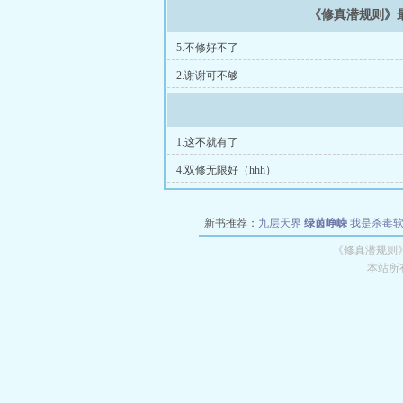
《修真潜规则》
5.不修好不了
2.谢谢可不够
1.这不就有了
4.双修无限好（hhh）
新书推荐：
九层天界
绿茵峥嵘
我是杀毒
空城
战争天堂
混元道纪
教练万岁
都市全
《修真潜规则
本站所