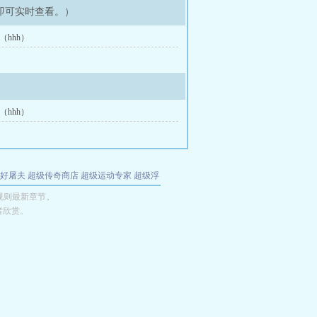
即可实时查看。）
（hhh）
（hhh）
好屠夫
超级传奇商店
超级运动专家
超级浮
的特工
我夺舍了魔皇
都市极品医仙
九天
酋
规则最新章节。
者欣赏。