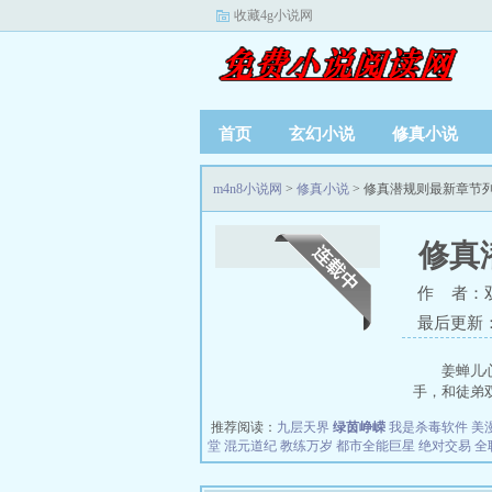
收藏4g小说网
首页
玄幻小说
修真小说
m4n8小说网
>
修真小说
> 修真潜规则最新章节
修真
作 者：
最后更新：20
姜蝉儿
手，和徒弟双
推荐阅读：
九层天界
绿茵峥嵘
我是杀毒软件
美
堂
混元道纪
教练万岁
都市全能巨星
绝对交易
全