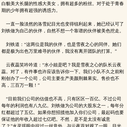
白貌美大长腿的性感大美女，拥有超多的粉丝。对于处于青春
期的少年拥有超强的诱惑力。
一直一脸淡然的洛雪妃目光也变得锐利起来，她已经认可了
刘铁做为自己的伙伴，自然不想一个靠谱的伙伴被美色挖走。
刘铁道：“这两位是我的伙伴，也是雪夜之心的同伴。她们
都是极为出色万里难寻的伙伴，我没有离开团队的打算。”
云夜蕊笑吟吟道：“水小姐是吧？我是雪夜之心的队长云夜
蕊。对了，有件事也许应该告诉你一下。我们小队不久之前刚
刚创办了一个公司，公司主要生产美颜荆棘果实。售价也不
高，三百万一颗！”
“目前我们公司的估值也不高，只有区区一百亿。不过公司
每年的利润也有八九亿。刘铁做为公司的大股东之一，每年分
红都超过了五亿。如果你想招揽他加入你们公司，最起码也要
保证他的年收入超过七亿吧。不然，是不是太没有诚意
了？”水灵瑶眼中掠过一丝意外，与云夜蕊对视了一眼，目光