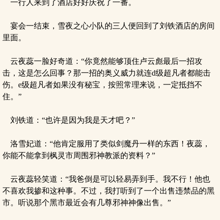
一行人来到了酒店好好庆祝了一番。
宴会一结束，雪夜之心小队的三人便回到了刘铁酒店的房间
里面。
云夜蕊一脸好奇道：“你竟然能够顶住卢云彪最后一招攻
击，这是怎么回事？那一招的奥义威力就连d级超凡者都能击
伤。e级超凡者如果没有秘宝，按照常理来说，一定抵挡不
住。”
刘铁道：“也许是因为我是天才吧？”
洛雪妃道：“他肯定服用了类似剑魔丹一样的东西！夜蕊，
你能不能拿到枫灵市周围邪神教派的资料？”
云夜蕊轻笑道：“我爸倒是可以轻易弄到手。我不行！他也
不喜欢我掺和这种事。不过，我打听到了一个出售违禁品的黑
市。听说那个黑市最近会有几尊邪神神像出售。”