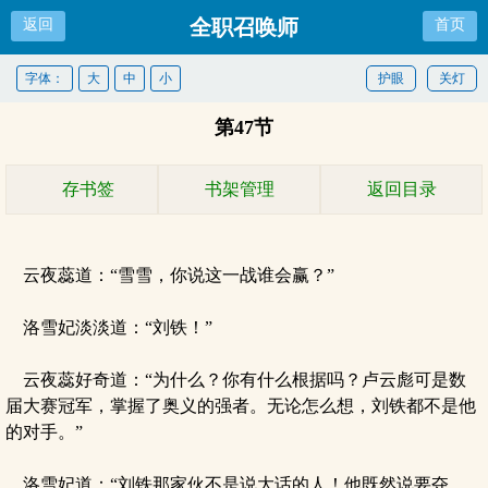
全职召唤师
返回
首页
字体：
大
中
小
护眼
关灯
第47节
存书签
书架管理
返回目录
云夜蕊道：“雪雪，你说这一战谁会赢？”
洛雪妃淡淡道：“刘铁！”
云夜蕊好奇道：“为什么？你有什么根据吗？卢云彪可是数
届大赛冠军，掌握了奥义的强者。无论怎么想，刘铁都不是他
的对手。”
洛雪妃道：“刘铁那家伙不是说大话的人！他既然说要夺