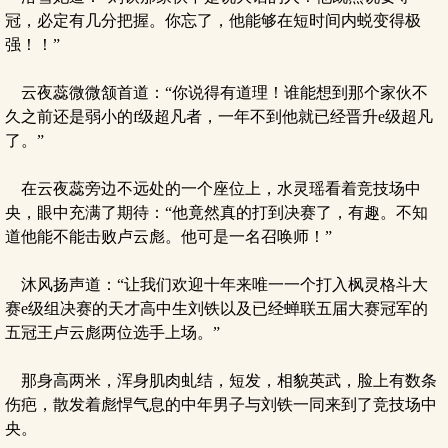
冠，必定有几分把握。你忘了，他能够在短时间内蜕变得极
强！！”
云夜蕊微微颔首道：“你说得有道理！谁能想到那个家伙不
久之前还是弱小的f级超凡者，一年不到他就已经晋升e级超凡
了。”
在云夜蕊旁边不远处的一个座位上，水灵瑶看着竞技场中
央，眼中充满了期待：“他竟然真的打到决赛了，有趣。不知
道他能不能击败卢云彪。他可是一名召唤师！”
沐风扬声道：“让我们欢迎十年来唯一一个打入枫灵格斗大
赛e级组决赛的天才高中生刘铁以及已经蝉联五届大赛冠军的
五冠王卢云彪两位选手上场。”
那身高两米，浑身肌肉虬结，短发，相貌英武，脸上有数条
伤疤，散发着彪悍气息的中年男子与刘铁一同来到了竞技场中
央。