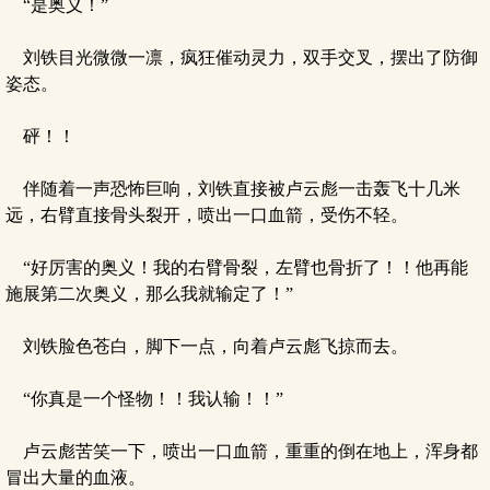
“是奥义！”
刘铁目光微微一凛，疯狂催动灵力，双手交叉，摆出了防御
姿态。
砰！！
伴随着一声恐怖巨响，刘铁直接被卢云彪一击轰飞十几米
远，右臂直接骨头裂开，喷出一口血箭，受伤不轻。
“好厉害的奥义！我的右臂骨裂，左臂也骨折了！！他再能
施展第二次奥义，那么我就输定了！”
刘铁脸色苍白，脚下一点，向着卢云彪飞掠而去。
“你真是一个怪物！！我认输！！”
卢云彪苦笑一下，喷出一口血箭，重重的倒在地上，浑身都
冒出大量的血液。