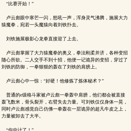
“比赛开始！”
卢云彪眼中寒芒一闪，怒吼一声，浑身灵气沸腾，施展大力
猿魔拳，宛若一头魔猿向着刘铁扑去。
刘铁施展极影心龙拳直接迎了上去。
卢云彪掌握了大力猿魔拳的奥义，拳法刚柔并济，各种变招
随心所欲。二人交手不到十招，他便一记诡异的变招，穿过了
刘铁的防御，一拳狠狠的轰在了刘铁的肩膀上。
卢云彪心中一惊：“好硬！他修炼了炼体秘术？”
普通的e级格斗家被卢云彪一拳轰中肩膀，他们都会被直接
轰飞数米，骨头裂开，右臂失去力量。可刘铁仅仅身体一晃，
同时卢云彪感觉自己仿佛一拳轰在一层诡异的超凡牛皮之上，
力量被卸去了大半。
“你中计了！”