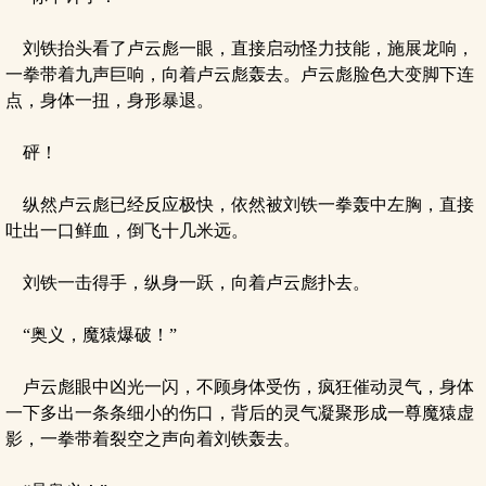
刘铁抬头看了卢云彪一眼，直接启动怪力技能，施展龙响，
一拳带着九声巨响，向着卢云彪轰去。卢云彪脸色大变脚下连
点，身体一扭，身形暴退。
砰！
纵然卢云彪已经反应极快，依然被刘铁一拳轰中左胸，直接
吐出一口鲜血，倒飞十几米远。
刘铁一击得手，纵身一跃，向着卢云彪扑去。
“奥义，魔猿爆破！”
卢云彪眼中凶光一闪，不顾身体受伤，疯狂催动灵气，身体
一下多出一条条细小的伤口，背后的灵气凝聚形成一尊魔猿虚
影，一拳带着裂空之声向着刘铁轰去。