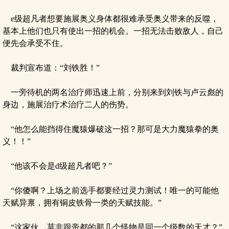
e级超凡者想要施展奥义身体都很难承受奥义带来的反噬，
基本上他们也只有使出一招的机会。一招无法击败敌人，自己
便先会承受不住。
裁判宣布道：“刘铁胜！”
一旁待机的两名治疗师迅速上前，分别来到刘铁与卢云彪的
身边，施展治疗术治疗二人的伤势。
“他怎么能挡得住魔猿爆破这一招？那可是大力魔猿拳的奥
义！！”
“他该不会是d级超凡者吧？”
“你傻啊？上场之前选手都要经过灵力测试！唯一的可能他
天赋异禀，拥有铜皮铁骨一类的天赋技能。”
“这家伙，莫非跟帝都的那几个怪物是同一个级数的天才？”