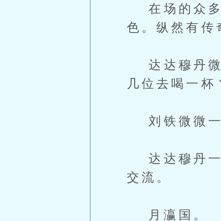
在场的众多灵
色。纵然有传
达达穆丹微微
几位去喝一杯
刘铁微微一笑
达达穆丹一行
交流。
月瀛国。