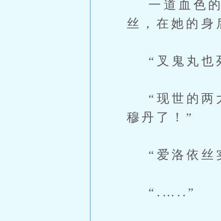
一道血色的
丝，在她的身
“叉鬼丸也死
“现世的两大
穆丹了！”
“爱洛依丝实
“.…..”