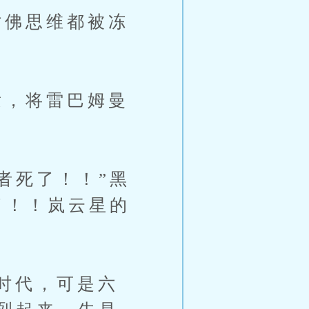
佛思维都被冻
，将雷巴姆曼
者死了！！”黑
了！！岚云星的
时代，可是六