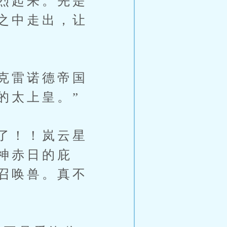
烈起来。先是
之中走出，让
克雷诺德帝国
的太上皇。”
了！！岚云星
神赤日的庇
召唤兽。真不