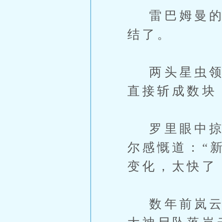
雷巴姆曼的身
结了。
两头星虫领主
直接斩成数块
罗里眼中掠过
尔感慨道：“
变化，太快了
数年前岚云星