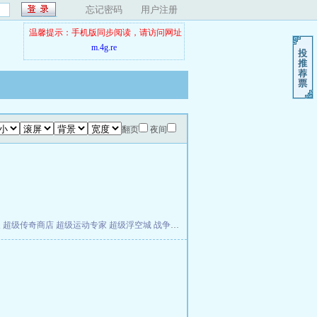
忘记密码
用户注册
温馨提示：手机版同步阅读，请访问网址
m.4g.re
翻页
夜间
夫
超级传奇商店
超级运动专家
超级浮空城
战争天堂
混元道纪
教练万岁
都市全能巨星