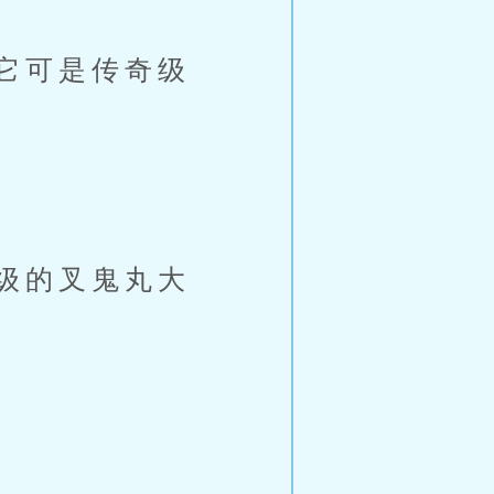
它可是传奇级
级的叉鬼丸大