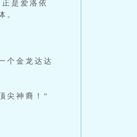
正是爱洛依
体。
一个金龙达达
顶尖神裔！”