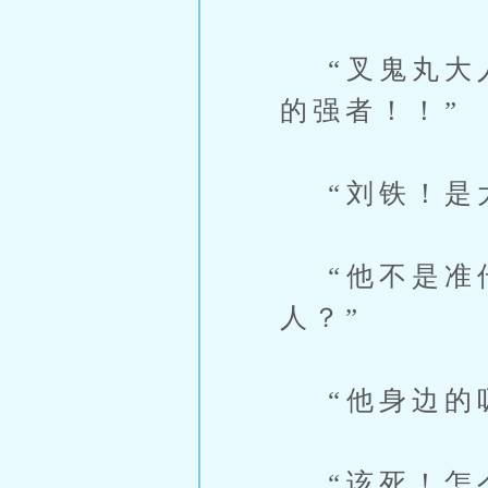
“叉鬼丸大人
的强者！！”
“刘铁！是大
“他不是准传
人？”
“他身边的吸
“该死！怎