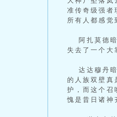
大神尸坠落岚
准传奇级强者
所有人都感觉
阿扎莫德暗忖
失去了一个大
达达穆丹暗忖
的人族双壁真
护，而这个召
愧是昔日诸神