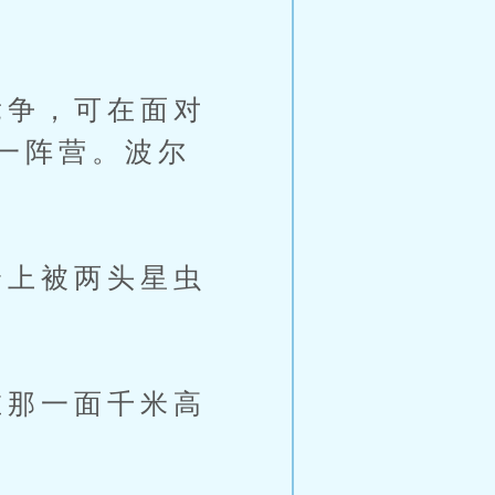
争，可在面对
一阵营。波尔
上被两头星虫
那一面千米高