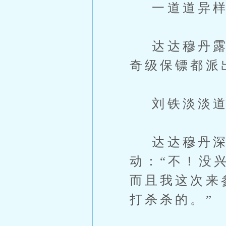
一道道异样
达达穆丹露出
奇级保镖都派
刘铁淡淡道：
达达穆丹深
动：“不！没
而且我这次来
打杀杀的。”