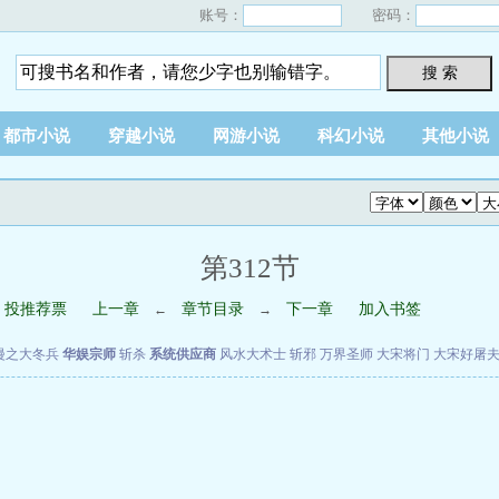
账号：
密码：
搜 索
都市小说
穿越小说
网游小说
科幻小说
其他小说
第312节
投推荐票
上一章
章节目录
下一章
加入书签
←
→
漫之大冬兵
华娱宗师
斩杀
系统供应商
风水大术士
斩邪
万界圣师
大宋将门
大宋好屠
。