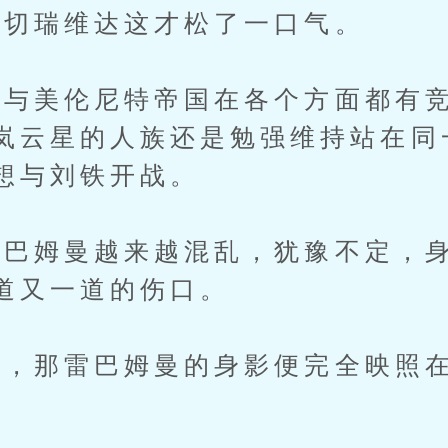
切瑞维达这才松了一口气。
美伦尼特帝国在各个方面都有竞
岚云星的人族还是勉强维持站在同
想与刘铁开战。
姆曼越来越混乱，犹豫不定，身
道又一道的伤口。
那雷巴姆曼的身影便完全映照在