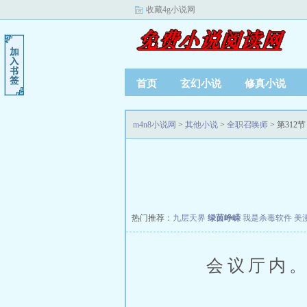
收藏4g小说网
首页
玄幻小说
修真小说
m4n8小说网
>
其他小说
>
全职召唤师
> 第312节
热门推荐：
九层天界
绿茵峥嵘
我是杀毒软件
美
会议厅内