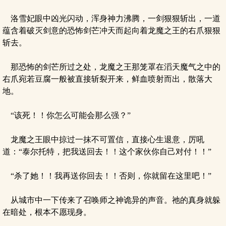
洛雪妃眼中凶光闪动，浑身神力沸腾，一剑狠狠斩出，一道
蕴含着破灭剑意的恐怖剑芒冲天而起向着龙魔之王的右爪狠狠
斩去。
那恐怖的剑芒所过之处，龙魔之王那笼罩在滔天魔气之中的
右爪宛若豆腐一般被直接斩裂开来，鲜血喷射而出，散落大
地。
“该死！！你怎么可能会那么强？”
龙魔之王眼中掠过一抹不可置信，直接心生退意，厉吼
道：“泰尔托特，把我送回去！！这个家伙你自己对付！！”
“杀了她！！我再送你回去！！否则，你就留在这里吧！”
从城市中一下传来了召唤师之神诡异的声音。祂的真身就躲
在暗处，根本不愿现身。