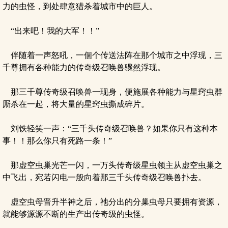
力的虫怪，到处肆意猎杀着城市中的巨人。
“出来吧！我的大军！！”
伴随着一声怒吼，一個个传送法阵在那个城市之中浮现，三
千尊拥有各种能力的传奇级召唤兽骤然浮现。
那三千尊传奇级召唤兽一现身，便施展各种能力与星窍虫群
厮杀在一起，将大量的星窍虫撕成碎片。
刘铁轻笑一声：“三千头传奇级召唤兽？如果你只有这种本
事！！那么你只有死路一条！”
那虚空虫巢光芒一闪，一万头传奇级星虫领主从虚空虫巢之
中飞出，宛若闪电一般向着那三千头传奇级召唤兽扑去。
虚空虫母晋升半神之后，祂分出的分巢虫母只要拥有资源，
就能够源源不断的生产出传奇级的虫怪。