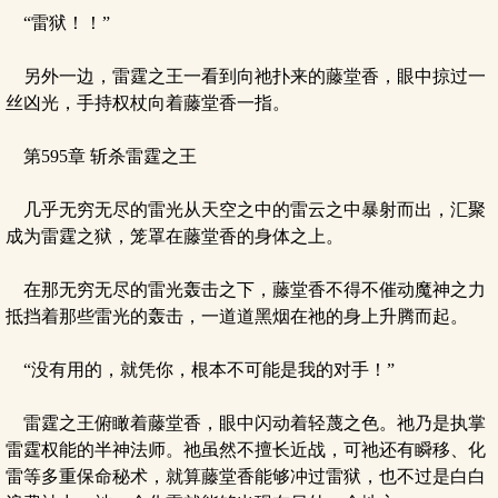
“雷狱！！”
另外一边，雷霆之王一看到向祂扑来的藤堂香，眼中掠过一
丝凶光，手持权杖向着藤堂香一指。
第595章 斩杀雷霆之王
几乎无穷无尽的雷光从天空之中的雷云之中暴射而出，汇聚
成为雷霆之狱，笼罩在藤堂香的身体之上。
在那无穷无尽的雷光轰击之下，藤堂香不得不催动魔神之力
抵挡着那些雷光的轰击，一道道黑烟在祂的身上升腾而起。
“没有用的，就凭你，根本不可能是我的对手！”
雷霆之王俯瞰着藤堂香，眼中闪动着轻蔑之色。祂乃是执掌
雷霆权能的半神法师。祂虽然不擅长近战，可祂还有瞬移、化
雷等多重保命秘术，就算藤堂香能够冲过雷狱，也不过是白白