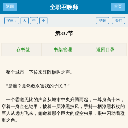
全职召唤师
返回
首页
字体：
大
中
小
护眼
关灯
第337节
存书签
书架管理
返回目录
整个城市一下传来阵阵惨叫之声。
“是谁？竟然敢杀害我的子民？”
一个霸道无比的声音从城市中央升腾而起，一尊身高十米，
穿着一身金色铠甲，披着一层漆黑披风，手持一柄漆黑权杖的
巨人从远方飞来，俯瞰着那个巨大的虚空虫巢，眼中闪动着凝
重之色。