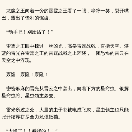
龙魔之王向着一旁的雷霆之王看了一眼，狰狞一笑，裂开嘴
巴，露出了锋利的锯齿。
“动手吧！别废话了！”
雷霆之王眼中掠过一丝凶光，高举雷霆战戟，直指天空。湛
蓝的雷光在雷霆之王的雷霆战戟之上环绕，一团恐怖的雷云在
天空之中浮现。
轰隆！轰隆！轰隆！！
密密麻麻的雷光从雷云之中轰出，向着下方的星窍虫、银辉
星窍虫将、星虫领主轰去。
雷光所过之处，大量的虫子都被电成飞灰，星虫领主也只能
张开结界拼尽全力勉强抵挡。
“太慢了！！看我的！！”