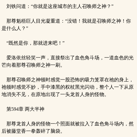
刘铁问道：“你就是这座城市的主人召唤师之神？”
那尊魁梧巨人目光凝重道：“没错！我就是召唤师之神！你
是什么人？”
“既然是你，那就进来吧！”
爱洛依丝轻笑一声，直接祭出了血色角斗场，一道血色的光
芒向着那尊召唤师之神一刷。
那尊召唤师之神顿时感觉一股恐怖的吸力笼罩在祂的身上，
祂顿时感觉不妙，手中漆黑的权杖黑光闪动，整个人一下从原
地消失不见，在原地出现了一头龙首人身的怪物。
第594章 两大半神
那尊龙首人身的怪物一个照面就被拉入了血色角斗场内，然
后被藤堂香一拳轰碎了脑袋。