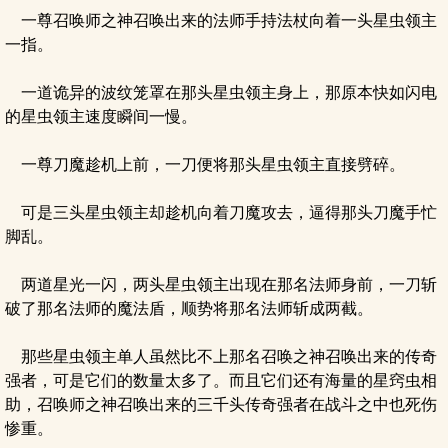
一尊召唤师之神召唤出来的法师手持法杖向着一头星虫领主
一指。
一道诡异的波纹笼罩在那头星虫领主身上，那原本快如闪电
的星虫领主速度瞬间一慢。
一尊刀魔趁机上前，一刀便将那头星虫领主直接劈碎。
可是三头星虫领主却趁机向着刀魔攻去，逼得那头刀魔手忙
脚乱。
两道星光一闪，两头星虫领主出现在那名法师身前，一刀斩
破了那名法师的魔法盾，顺势将那名法师斩成两截。
那些星虫领主单人虽然比不上那名召唤之神召唤出来的传奇
强者，可是它们的数量太多了。而且它们还有海量的星窍虫相
助，召唤师之神召唤出来的三千头传奇强者在战斗之中也死伤
惨重。