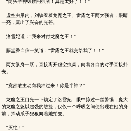
“两头半神级数的强者！真是太好了！！”
虚空虫巢内，刘铁看着龙魔之王、雷霆之王两大强者，眼睛
一亮，露出了兴奋的光芒。
洛雪妃道：“我来对付龙魔之王！”
藤堂香自信一笑道：“雷霆之王就交给我了！！”
两女纵身一跃，直接离开虚空虫巢，向着各自的对手直接扑
去。
“竟然敢主动向我冲过来！你是半神？”
龙魔之王目光一下锁定了洛雪妃，眼中掠过一丝警惕，庞大
的龙魔之躯以超强的敏捷，仅仅一个呼吸之间便出现在她的身
前，挥动爪子狠狠向着她拍去。
“灭绝！”