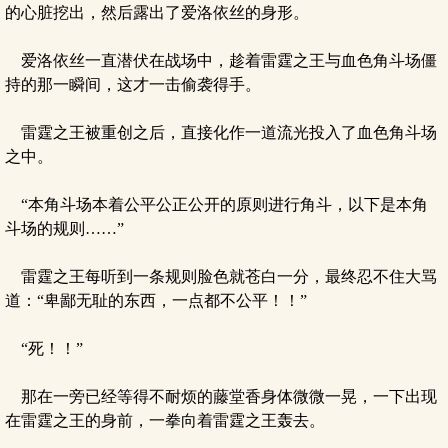
的心脏挖出，然后露出了爱洛依丝的身形。
爱洛依丝一直潜伏在战场中，趁着雷霆之王与血色角斗场僵
持的那一瞬间，这才一击偷袭得手。
雷霆之王被重创之后，直接化作一道流光投入了血色角斗场
之中。
“本角斗场本着公平公正公开的原则进行角斗，以下是本角
斗场的规则……”
雷霆之王每听到一条规则脸色就苍白一分，最终忍不住大骂
道：“卑鄙无耻的东西，一点都不公平！！”
“死！！”
那在一旁已经等得不耐烦的藤堂香身体微微一晃，一下出现
在雷霆之王的身前，一拳向着雷霆之王轰去。