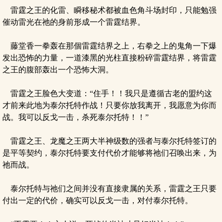
雷霆之王的化雷、瞬移秘术都被血色角斗场封印，只能勉强
催动雷光在祂的身前形成一个雷霆结界。
藤堂香一拳轰在那個雷霆结界之上，右拳之上的鬼角一下爆
发出恐怖的力量，一道漆黑的光柱直接粉碎雷霆结界，将雷霆
之王的腹部轰出一个恐怖大洞。
雷霆之王脸色大变道：“住手！！我只是遵循古老的盟约这
才前来此地为泰尔托特作战！只要你放我离开，我愿意为你而
战。我可以反戈一击，杀死泰尔托特！！”
雷霆之王、龙魔之王两大半神级数的强者与泰尔托特签订的
是平等契约，泰尔托特要支付代价才能够将祂们召唤出来，为
祂而战。
泰尔托特与祂们之间并没有直接隶属的关系，雷霆之王只要
付出一定的代价，确实可以反戈一击，对付泰尔托特。