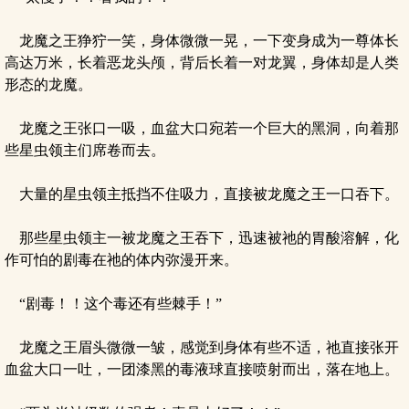
龙魔之王狰狞一笑，身体微微一晃，一下变身成为一尊体长
高达万米，长着恶龙头颅，背后长着一对龙翼，身体却是人类
形态的龙魔。
龙魔之王张口一吸，血盆大口宛若一个巨大的黑洞，向着那
些星虫领主们席卷而去。
大量的星虫领主抵挡不住吸力，直接被龙魔之王一口吞下。
那些星虫领主一被龙魔之王吞下，迅速被祂的胃酸溶解，化
作可怕的剧毒在祂的体内弥漫开来。
“剧毒！！这个毒还有些棘手！”
龙魔之王眉头微微一皱，感觉到身体有些不适，祂直接张开
血盆大口一吐，一团漆黑的毒液球直接喷射而出，落在地上。