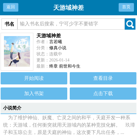
天游域神差
返回
首页
书名
天游域神差
作者：
言若曦
分类：
修真小说
状态：连载中
更新：2026-01-14
最新：
终章 前世和今生
开始阅读
查看目录
加入书架
点击下载
小说简介
为了维护神仙、妖魔、亡灵之间的和平，天庭开发一种系
统：天游域，任何衝突就用天游域内的某种竞技化解。 玖璋
子和玉琼公主，原是天庭的神仙，这次要下凡出任务，...