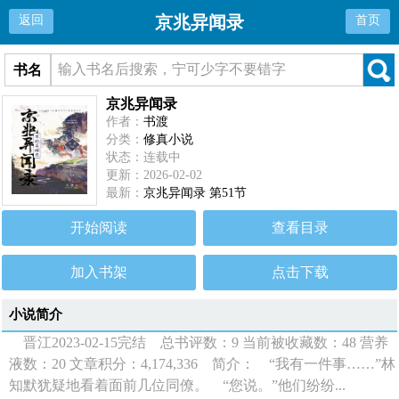
京兆异闻录
返回
首页
书名
京兆异闻录
作者：
书渡
分类：
修真小说
状态：连载中
更新：2026-02-02
最新：
京兆异闻录 第51节
开始阅读
查看目录
加入书架
点击下载
小说简介
晋江2023-02-15完结 总书评数：9 当前被收藏数：48 营养
液数：20 文章积分：4,174,336 简介： “我有一件事……”林
知默犹疑地看着面前几位同僚。 “您说。”他们纷纷...