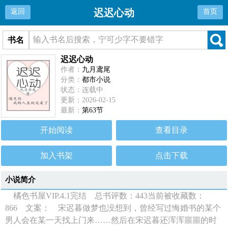
迟迟心动
返回
首页
书名
迟迟心动
作者：
九月鸢尾
分类：
都市小说
状态：连载中
更新：2026-02-15
最新：
第63节
开始阅读
查看目录
加入书架
点击下载
小说简介
橘色书屋VIP.4.1完结 总书评数：443当前被收藏数：
866 文案： 宋迟暮做梦也没想到，曾经写过悔婚书的某个
男人会在某一天找上门来……然后在宋迟暮还浑浑噩噩的时