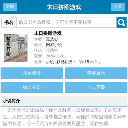
末日拼图游戏
返回
首页
书名
末日拼图游戏
作者：
更从心
分类：
网游小说
状态：连载中
更新：2026-03-01
最新：
小说+影视在线：『po1⒏mоbi』
开始阅读
查看目录
加入书架
点击下载
小说简介
关于末日拼图游戏：你一觉醒来，发现自己来到了高塔末
世，人类住进高塔，塔外都是怪物。而你的眼睛里能够看到奇
怪的备注：【一千六百米外藏着两只恶堕，你在极端...