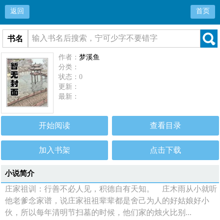
返回
首页
书名
作者：
梦溪鱼
分类：
状态：0
更新：
最新：
开始阅读
查看目录
加入书架
点击下载
小说简介
庄家祖训：行善不必人见，积德自有天知。 庄木雨从小就听
他老爹念家谱，说庄家祖祖辈辈都是舍己为人的好姑娘好小
伙，所以每年清明节扫墓的时候，他们家的烛火比别...